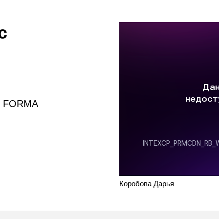
с
ии FORMA
Коробова Дарья